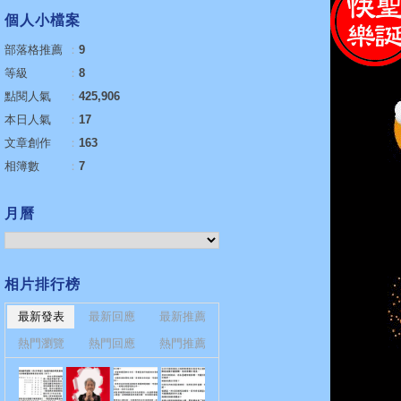
個人小檔案
部落格推薦
：
9
等級
：
8
點閱人氣
：
425,906
本日人氣
：
17
文章創作
：
163
相簿數
：
7
月曆
相片排行榜
最新發表
最新回應
最新推薦
熱門瀏覽
熱門回應
熱門推薦