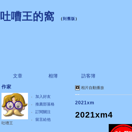
吐嘈王的窩
（
到舊版
）
文章
相簿
訪客簿
作家
相片自動播放
加入好友
2021xm
推薦部落格
訂閱關注
2021xm4
留言給他
吐嘈王