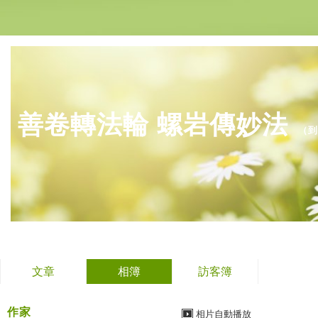
善卷轉法輪 螺岩傳妙法
（
到
文章
相簿
訪客簿
作家
相片自動播放