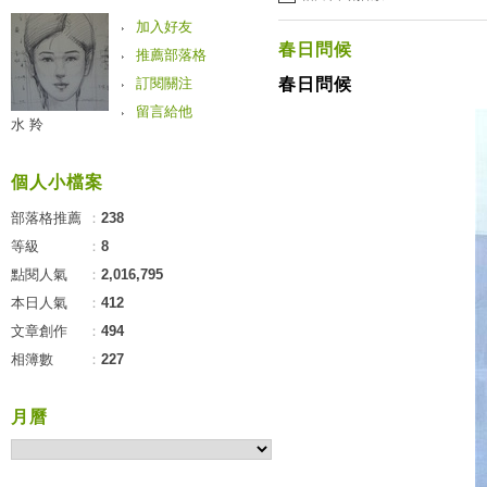
加入好友
春日問候
推薦部落格
訂閱關注
春日問候
留言給他
水 羚
個人小檔案
部落格推薦
：
238
等級
：
8
點閱人氣
：
2,016,795
本日人氣
：
412
文章創作
：
494
相簿數
：
227
月曆