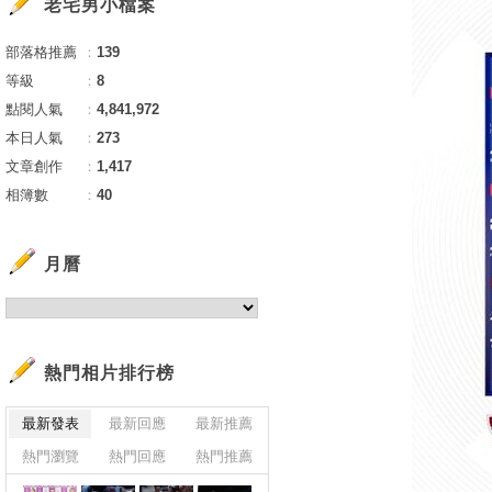
老宅男小檔案
部落格推薦
：
139
等級
：
8
點閱人氣
：
4,841,972
本日人氣
：
273
文章創作
：
1,417
相簿數
：
40
月曆
熱門相片排行榜
最新發表
最新回應
最新推薦
熱門瀏覽
熱門回應
熱門推薦