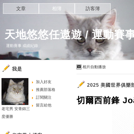
文章
相簿
訪客簿
天地悠悠任遨遊 / 運動賽
運動賽事 成績紀錄
相片自動播放
我是
加入好友
2025 美國世界俱
推薦部落格
訂閱關注
切爾西前鋒 João
留言給他
老宅男 安青錦三
度優勝