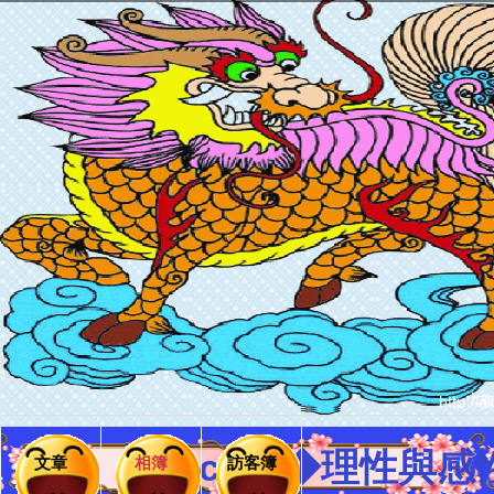
cy36◆理性與感性
文章
相簿
訪客簿