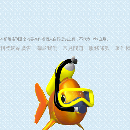
本部落格刊登之內容為作者個人自行提供上傳，不代表 udn 立場。
刊登網站廣告
︱
關於我們
︱
常見問題
︱
服務條款
︱
著作