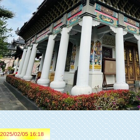
2025
/
02
/
05
16
:
18