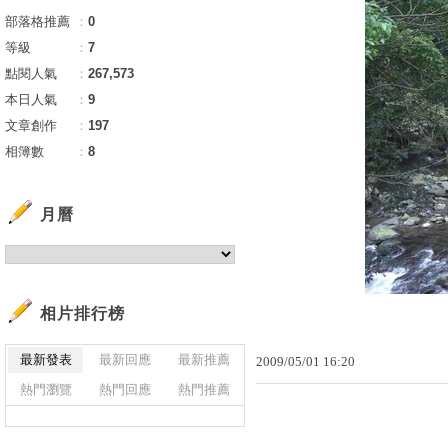
部落格推薦
：
0
等級
：
7
點閱人氣
：
267,573
本日人氣
：
9
文章創作
：
197
相簿數
：
8
月曆
相片排行榜
最新發表
最新回應
最新推薦
2009
/
05
/
01
16
:
20
熱門瀏覽
熱門回應
熱門推薦