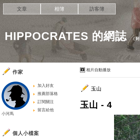
文章
相簿
訪客簿
HIPPOCRATES 的網誌
（
到
相片自動播放
作家
加入好友
玉山
推薦部落格
訂閱關注
玉山 - 4
留言給他
小河馬
個人小檔案