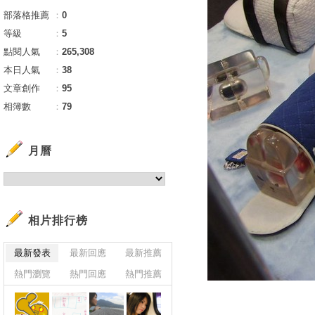
部落格推薦
：
0
等級
：
5
點閱人氣
：
265,308
本日人氣
：
38
文章創作
：
95
相簿數
：
79
月曆
相片排行榜
最新發表
最新回應
最新推薦
熱門瀏覽
熱門回應
熱門推薦