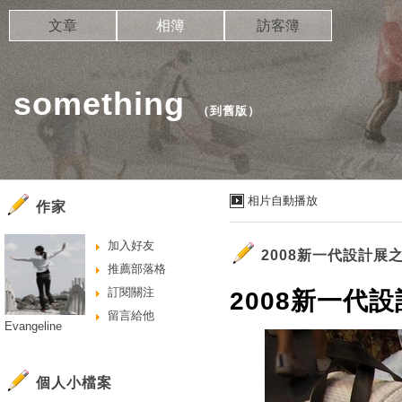
文章
相簿
訪客簿
something
（
到舊版
）
相片自動播放
作家
加入好友
2008新一代設計展
推薦部落格
訂閱關注
2008新一代設
留言給他
Evangeline
個人小檔案