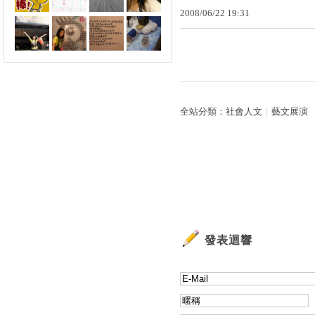
2008
/
06
/
22
19
:
31
全站分類：
社會人文
｜
藝文展演
發表迴響