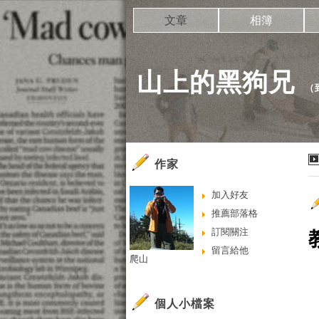
文章
相簿
山上的黑狗兄
（
作家
加入好友
推薦部落格
訂閱關注
留言給他
爬山
個人小檔案