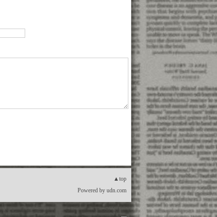
▲top
Powered by
udn.com