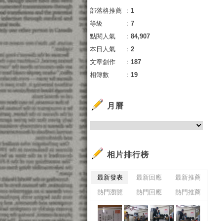
部落格推薦
：
1
等級
：
7
點閱人氣
：
84,907
本日人氣
：
2
文章創作
：
187
相簿數
：
19
月曆
相片排行榜
最新發表
最新回應
最新推薦
熱門瀏覽
熱門回應
熱門推薦