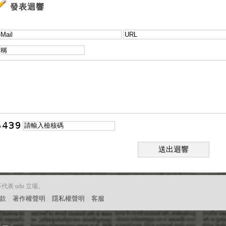
發表迴響
送出迴響
 udn 立場。
款
︱
著作權聲明
︱
隱私權聲明
︱
客服