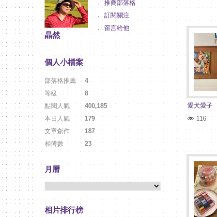
推薦部落格
訂閱關注
留言給他
晶然
個人小檔案
部落格推薦
：
4
等級
：
8
愛犬愛子
點閱人氣
：
400,185
本日人氣
：
179
116
文章創作
：
187
相簿數
：
23
月曆
相片排行榜