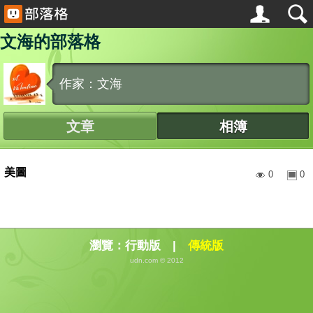
文海的部落格
作家：文海
文章
相簿
美圖
0
0
瀏覽：
行動版
|
傳統版
udn.com © 2012