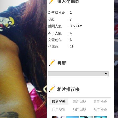
個人小檔案
部落格推薦
：
1
等級
：
7
點閱人氣
：
352,662
本日人氣
：
6
文章創作
：
6
相簿數
：
13
月曆
相片排行榜
最新發表
最新回應
最新推薦
熱門瀏覽
熱門回應
熱門推薦