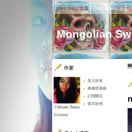
Own doing/文章
Muy Album :)
Mongolian Sw
作家
加入好友
推薦部落格
訂閱關注
n
留言給他
小怪babi (Naka
Schnee)