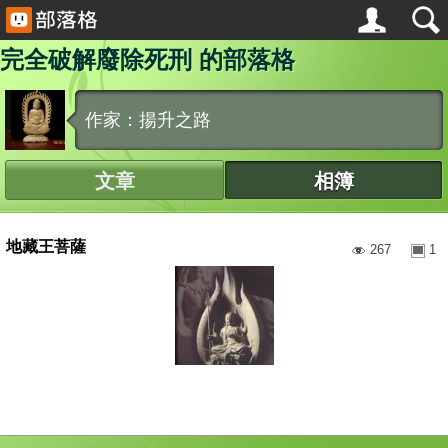
完全破解廢除死刑 的部落格
作家：揚升之路
文章
相簿
地藏王菩薩
267
1