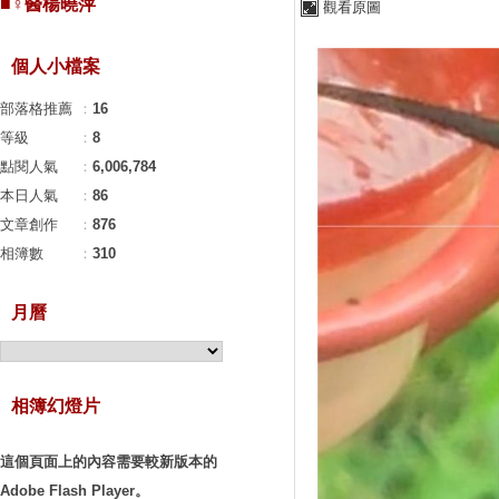
■♀醫楊曉萍
觀看原圖
個人小檔案
部落格推薦
：
16
等級
：
8
點閱人氣
：
6,006,784
本日人氣
：
86
文章創作
：
876
相簿數
：
310
月曆
相簿幻燈片
這個頁面上的內容需要較新版本的
Adobe Flash Player。