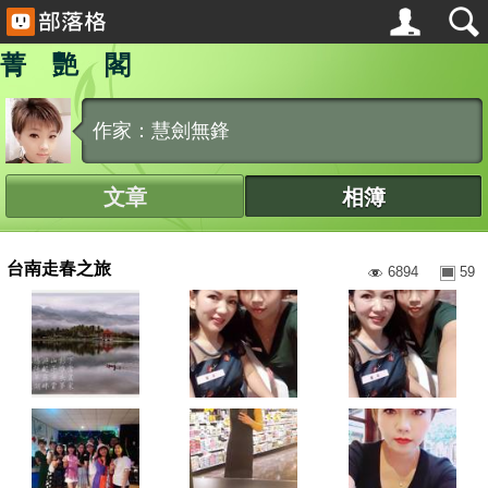
菁 艷 閣
作家：慧劍無鋒
文章
相簿
台南走春之旅
6894
59