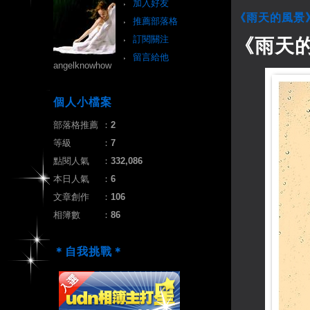
加入好友
《雨天的風景
推薦部落格
訂閱關注
《雨天
留言給他
angelknowhow
個人小檔案
部落格推薦
：
2
等級
：
7
點閱人氣
：
332,086
本日人氣
：
6
文章創作
：
106
相簿數
：
86
＊自我挑戰＊