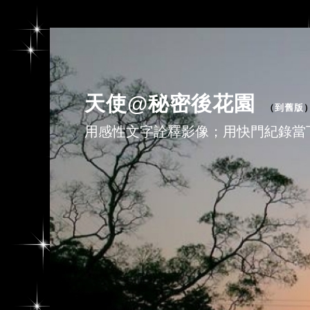
天使@秘密後花園
（
到舊版
用感性文字詮釋影像；用快門紀錄當