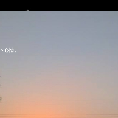
）
下心情。