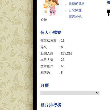
推薦部落格
訂閱關注
留言給他
姿穎
個人小檔案
部落格推薦
：
12
等級
：
8
點閱人氣
：
265,216
本日人氣
：
29
文章創作
：
63
相簿數
：
8
月曆
相片排行榜