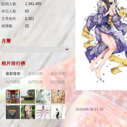
點閱人氣
：
1,341,455
本日人氣
：
63
文章創作
：
2,321
相簿數
：
21
月曆
相片排行榜
最新發表
最新回應
最新推薦
熱門瀏覽
熱門回應
熱門推薦
2020
/
06
/
30
11
:
29