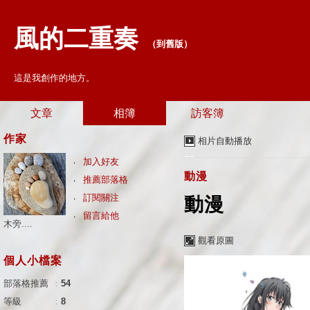
風的二重奏
（
到舊版
）
這是我創作的地方。
文章
相簿
訪客簿
作家
相片自動播放
加入好友
動漫
推薦部落格
訂閱關注
動漫
留言給他
木旁....
觀看原圖
個人小檔案
部落格推薦
：
54
等級
：
8