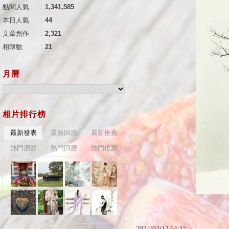
點閱人氣
：
1,341,585
本日人氣
：
44
文章創作
：
2,321
相簿數
：
21
月曆
相片排行榜
最新發表
最新回應
最新推薦
熱門瀏覽
熱門回應
熱門推薦
2024
/
02
/
12
14
:
15