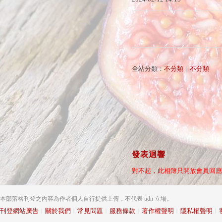
全站分類：
不分類
｜
不分類
發表迴響
對不起，此相簿只開放會員回應
本部落格刊登之內容為作者個人自行提供上傳，不代表 udn 立場。
刊登網站廣告
︱
關於我們
︱
常見問題
︱
服務條款
︱
著作權聲明
︱
隱私權聲明
︱