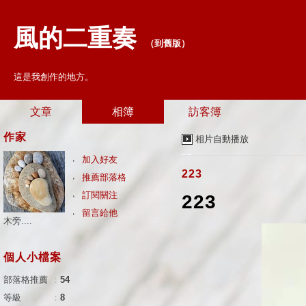
風的二重奏
（
到舊版
）
這是我創作的地方。
文章
相簿
訪客簿
作家
相片自動播放
加入好友
223
推薦部落格
訂閱關注
223
留言給他
木旁....
個人小檔案
部落格推薦
：
54
等級
：
8