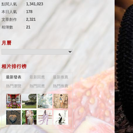
點閱人氣
：
1,341,023
本日人氣
：
178
文章創作
：
2,321
相簿數
：
21
月曆
相片排行榜
最新發表
最新回應
最新推薦
熱門瀏覽
熱門回應
熱門推薦