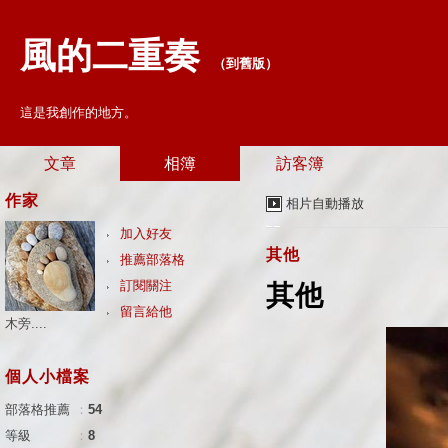
風的二重奏
（
到舊版
）
這是我創作的地方。
文章
相簿
訪客簿
作家
相片自動播放
加入好友
其他
推薦部落格
訂閱關注
其他
留言給他
木旁....
個人小檔案
部落格推薦
：
54
等級
：
8