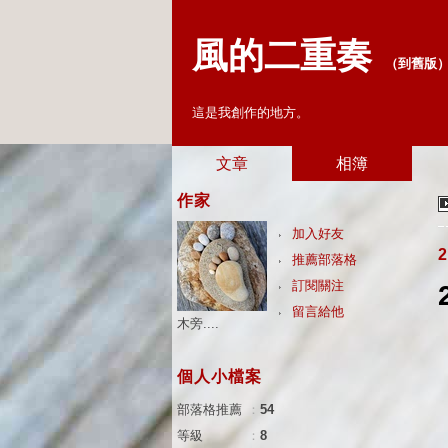
風的二重奏
（
到舊版
這是我創作的地方。
文章
相簿
作家
加入好友
2
推薦部落格
訂閱關注
留言給他
木旁....
個人小檔案
部落格推薦
：
54
等級
：
8