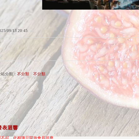
025
/
09
/
13
20
:
45
全站分類：
不分類
｜
不分類
發表迴響
對不起，此相簿只開放會員回應