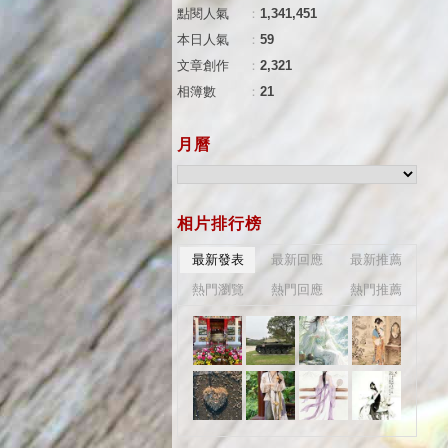
點閱人氣
：
1,341,451
本日人氣
：
59
文章創作
：
2,321
相簿數
：
21
月曆
相片排行榜
最新發表
最新回應
最新推薦
熱門瀏覽
熱門回應
熱門推薦