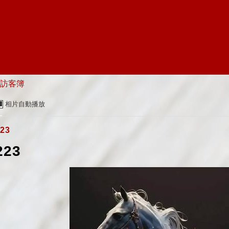
）
訪客簿
相片自動播放
23
223