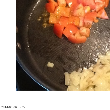
2014
/
06
/
06
05
:
29