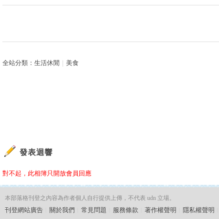
全站分類：
生活休閒
｜
美食
發表迴響
對不起，此相簿只開放會員回應
本部落格刊登之內容為作者個人自行提供上傳，不代表 udn 立場。
刊登網站廣告
︱
關於我們
︱
常見問題
︱
服務條款
︱
著作權聲明
︱
隱私權聲明