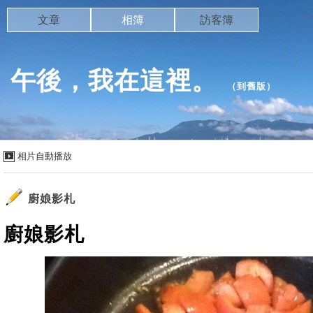
文章
相簿
訪客簿
午後，我在這裡。
（
到舊版
）
相片自動播放
廚娘影札
廚娘影札