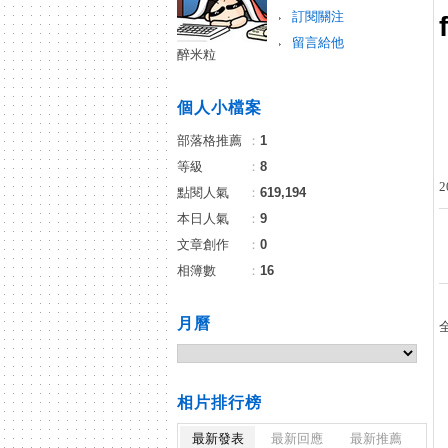
訂閱關注
留言給他
醉米粒
個人小檔案
部落格推薦
：
1
等級
：
8
2
點閱人氣
：
619,194
本日人氣
：
9
文章創作
：
0
相簿數
：
16
月曆
相片排行榜
最新發表
最新回應
最新推薦