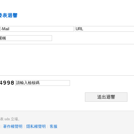
發表迴響
送出迴響
udn 立場。
︱
著作權聲明
︱
隱私權聲明
︱
客服