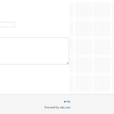
▲top
Powered by
udn.com