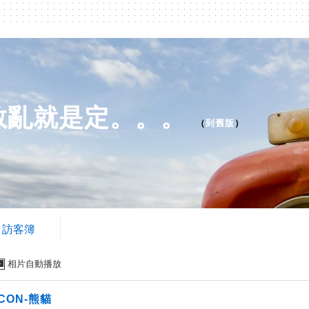
散亂就是定。。。
（
到舊版
）
訪客簿
相片自動播放
ICON-熊貓