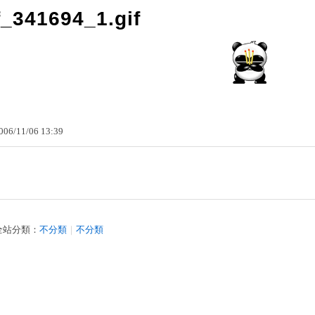
f_341694_1.gif
006
/
11
/
06
13
:
39
全站分類：
不分類
｜
不分類