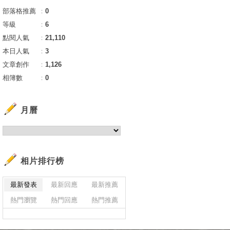
部落格推薦
：
0
等級
：
6
點閱人氣
：
21,110
本日人氣
：
3
文章創作
：
1,126
相簿數
：
0
月曆
相片排行榜
最新發表
最新回應
最新推薦
熱門瀏覽
熱門回應
熱門推薦