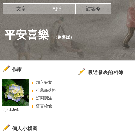
文章
相簿
訪客�
平安喜樂
（
到舊版
）
作家
最近發表的相簿
加入好友
推薦部落格
訂閱關注
留言給他
c1jk3c6v0
個人小檔案