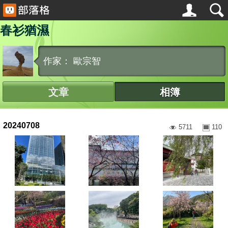
春衫猶濕
作家： 歐宗智
文章
相簿
20240708
5711
110