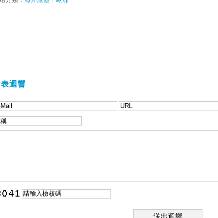
發表迴響
送出迴響