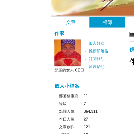
文章
相簿
作家
加入好友
推薦部落格
訂閱關注
留言給他
開羅的女人 CECI
個人小檔案
部落格推薦
：
11
等級
：
7
點閱人氣
：
364,911
本日人氣
：
27
文章創作
：
121