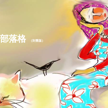
部落格
（
到舊版
）