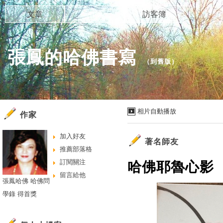
文章
相簿
訪客簿
張鳳的哈佛書寫
（
到舊版
）
相片自動播放
作家
加入好友
著名師友
推薦部落格
訂閱關注
哈佛耶魯心影
留言給他
張鳳哈佛 哈佛問
學錄 得首獎