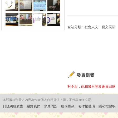
全站分類：
社會人文
｜
藝文展演
發表迴響
對不起，此相簿只開放會員回應
本部落格刊登之內容為作者個人自行提供上傳，不代表 udn 立場。
刊登網站廣告
︱
關於我們
︱
常見問題
︱
服務條款
︱
著作權聲明
︱
隱私權聲明