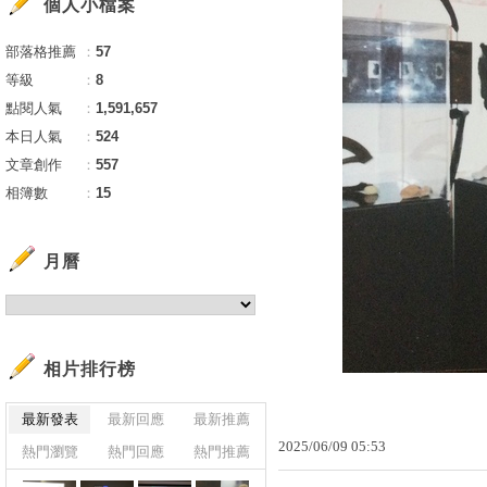
個人小檔案
部落格推薦
：
57
等級
：
8
點閱人氣
：
1,591,657
本日人氣
：
524
文章創作
：
557
相簿數
：
15
月曆
相片排行榜
最新發表
最新回應
最新推薦
2025
/
06
/
09
05
:
53
熱門瀏覽
熱門回應
熱門推薦