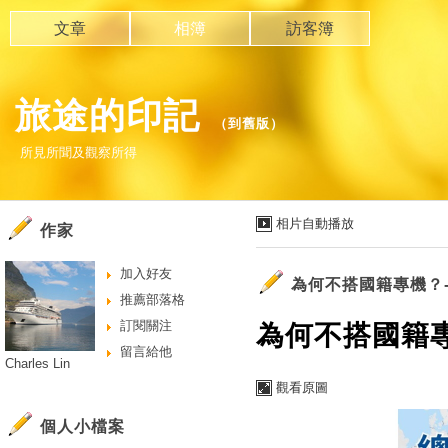
文章
相簿
訪客簿
旅途的印記
（
到舊版
）
所見所聞及觀察所得
相片自動播放
作家
加入好友
為何不搭國籍專機？-
推薦部落格
訂閱關注
為何不搭國籍專
留言給他
Charles Lin
觀看原圖
個人小檔案