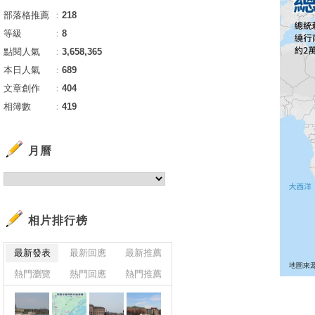
部落格推薦
：
218
等級
：
8
點閱人氣
：
3,658,365
本日人氣
：
689
文章創作
：
404
相簿數
：
419
月曆
相片排行榜
最新發表
最新回應
最新推薦
熱門瀏覽
熱門回應
熱門推薦