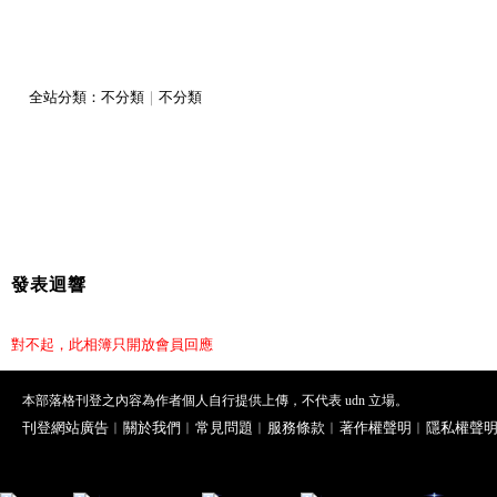
全站分類：
不分類
｜
不分類
發表迴響
對不起，此相簿只開放會員回應
本部落格刊登之內容為作者個人自行提供上傳，不代表 udn 立場。
刊登網站廣告
︱
關於我們
︱
常見問題
︱
服務條款
︱
著作權聲明
︱
隱私權聲