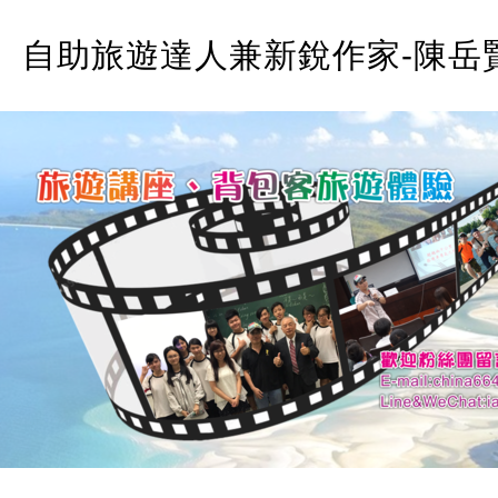
自助旅遊達人兼新銳作家-陳岳賢A