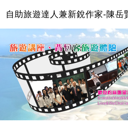
自助旅遊達人兼新銳作家-陳岳賢A