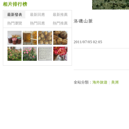
相片排行榜
最新發表
最新回應
最新推薦
洛磯山脈
熱門瀏覽
熱門回應
熱門推薦
2011
/
07
/
05
02
:
05
全站分類：
海外旅遊
｜
美洲