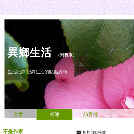
異鄉生活
（
到舊版
）
生活記錄 記錄生活的點點滴滴
文章
相簿
訪客簿
不是作家
相片自動播放