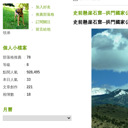
加入好友
史前懸崖石窟--拱門國家
推薦部落格
訂閱關注
史前懸崖石窟--拱門國家
留言給他
領弟
個人小檔案
部落格推薦
：
78
等級
：
8
點閱人氣
：
928,495
本日人氣
：
33
文章創作
：
221
相簿數
：
18
月曆