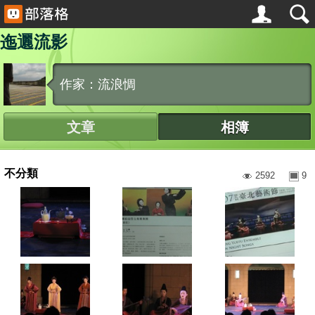
迤邐流影
作家：流浪惆
文章
相簿
不分類
2592
9