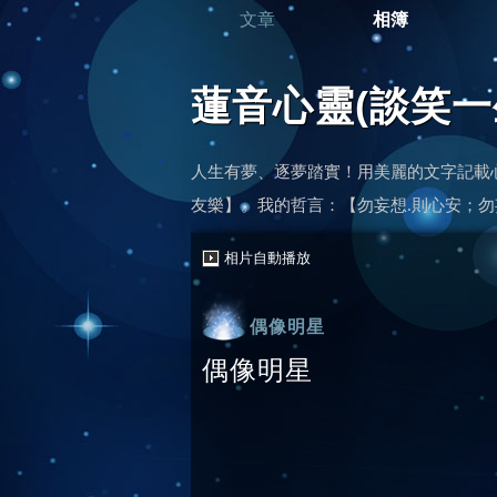
文章
相簿
蓮音心靈(談笑一
人生有夢、逐夢踏實！用美麗的文字記載
友樂】。我的哲言：【勿妄想.則心安；勿妄做
相片自動播放
偶像明星
偶像明星