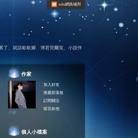
udn網路城邦
累了、就請歇歇腳、博君莞爾笑、小說伴
作家
加入好友
推薦部落格
訂閱關注
留言給他
小黛
個人小檔案