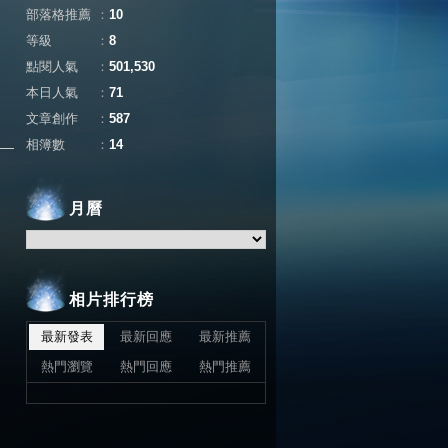
部落格推薦
：
10
等級
：
8
點閱人氣
：
501,530
本日人氣
：
71
文章創作
：
587
相簿數
：
14
月曆
相片排行榜
最新發表
最新回應
最新推薦
熱門瀏覽
熱門回應
熱門推薦