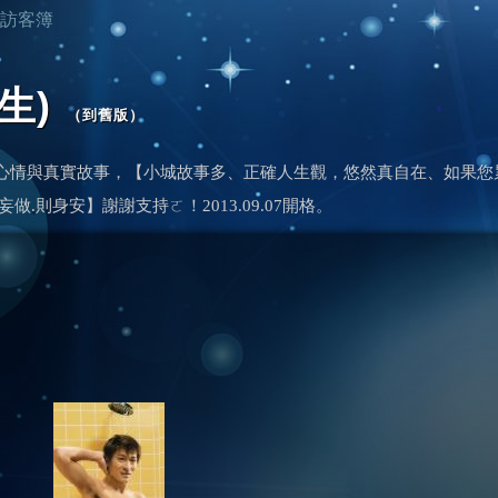
訪客簿
生)
（
到舊版
）
心情與真實故事，【小城故事多、正確人生觀，悠然真自在、如果您
.則身安】謝謝支持ㄛ！2013.09.07開格。