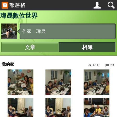
瑋晟數位世界
作家：瑋晟
文章
相簿
我的家
6113
23