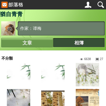
猶自青青
作家：谭梅
文章
相簿
不分類
6638
27