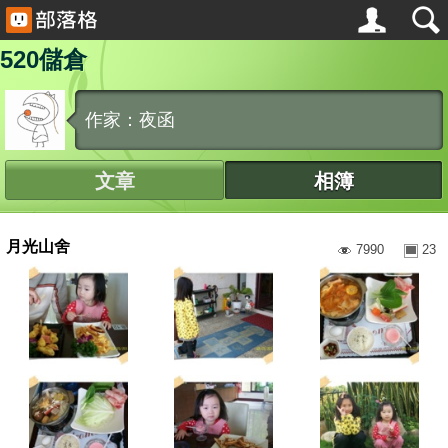
520儲倉
作家：夜函
文章
相簿
月光山舍
7990
23