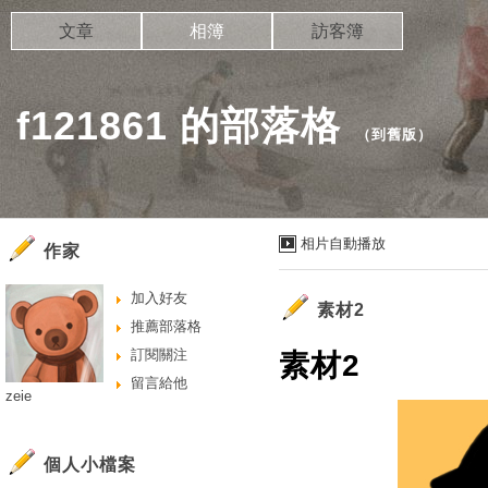
文章
相簿
訪客簿
f121861 的部落格
（
到舊版
）
相片自動播放
作家
加入好友
素材2
推薦部落格
訂閱關注
素材2
留言給他
zeie
個人小檔案