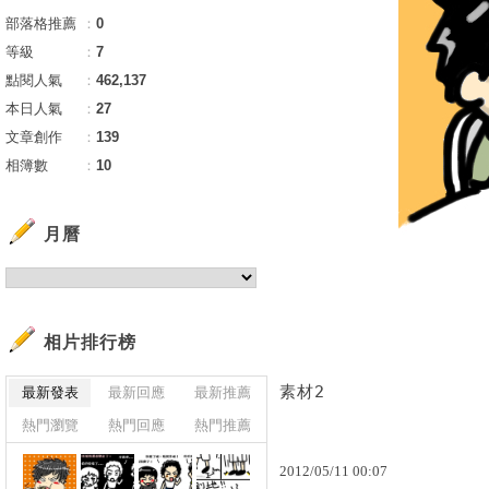
部落格推薦
：
0
等級
：
7
點閱人氣
：
462,137
本日人氣
：
27
文章創作
：
139
相簿數
：
10
月曆
相片排行榜
素材2
最新發表
最新回應
最新推薦
熱門瀏覽
熱門回應
熱門推薦
2012
/
05
/
11
00
:
07