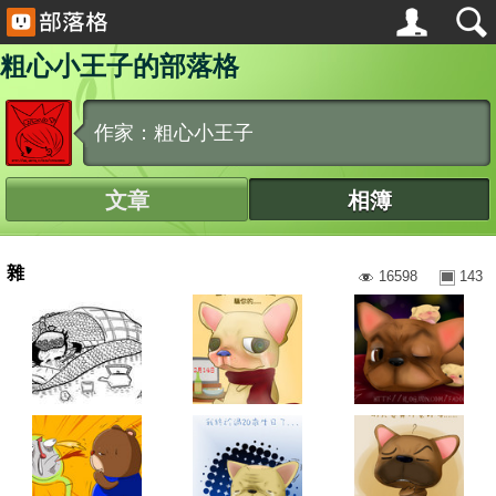
粗心小王子的部落格
作家：粗心小王子
文章
相簿
雜
16598
143