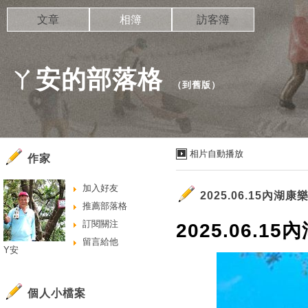
文章
相簿
訪客簿
ㄚ安的部落格
（
到舊版
）
相片自動播放
作家
加入好友
2025.06.15內湖
推薦部落格
訂閱關注
2025.06.1
留言給他
Y安
個人小檔案