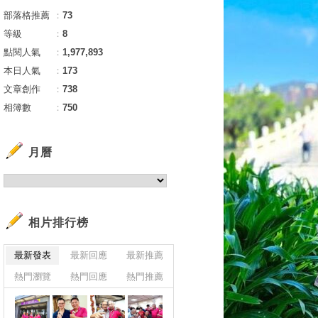
部落格推薦
：
73
等級
：
8
點閱人氣
：
1,977,893
本日人氣
：
173
文章創作
：
738
相簿數
：
750
月曆
相片排行榜
最新發表
最新回應
最新推薦
熱門瀏覽
熱門回應
熱門推薦