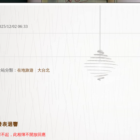
025
/
12
/
02
06
:
33
全站分類：
在地旅遊
｜
大台北
發表迴響
對不起，此相簿不開放回應