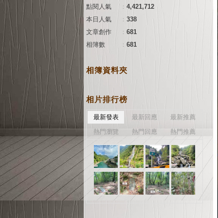
點閱人氣
：
4,421,712
本日人氣
：
338
文章創作
：
681
相簿數
：
681
相簿資料夾
相片排行榜
最新發表
最新回應
最新推薦
熱門瀏覽
熱門回應
熱門推薦