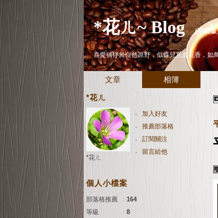
*花ㄦ~ Blog
（
到舊版
喜愛徜徉於自然原野，似蝶兒覓處花香，如
文章
相簿
*花ㄦ
加入好友
推薦部落格
訂閱關注
留言給他
*花ㄦ
個人小檔案
部落格推薦
：
164
等級
：
8