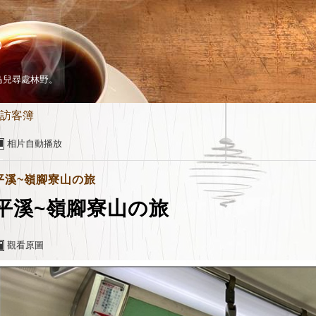
）
鳥兒尋處林野。
訪客簿
相片自動播放
平溪~嶺腳寮山の旅
平溪~嶺腳寮山の旅
觀看原圖