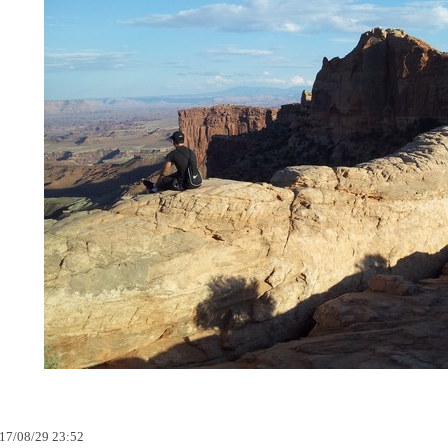
17
/
08
/
29
23
:
52