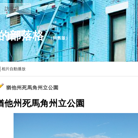
訪客簿
ng的部落格
（
到舊版
）
相片自動播放
猶他州死馬角州立公園
猶他州死馬角州立公園