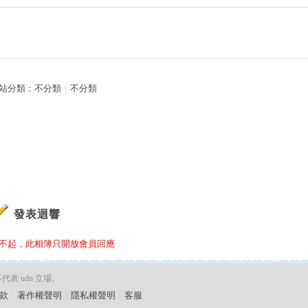
站分類：
不分類
｜
不分類
發表迴響
不起，此相簿只開放會員回應
 udn 立場。
款
︱
著作權聲明
︱
隱私權聲明
︱
客服