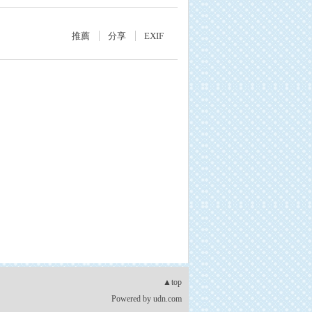
推薦
分享
EXIF
▲top
Powered by
udn.com