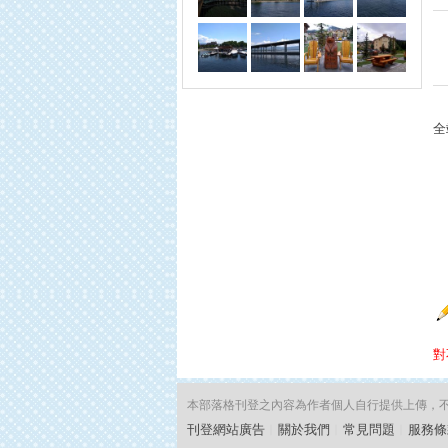
全
對
本部落格刊登之內容為作者個人自行提供上傳，不代表
刊登網站廣告
︱
關於我們
︱
常見問題
︱
服務條