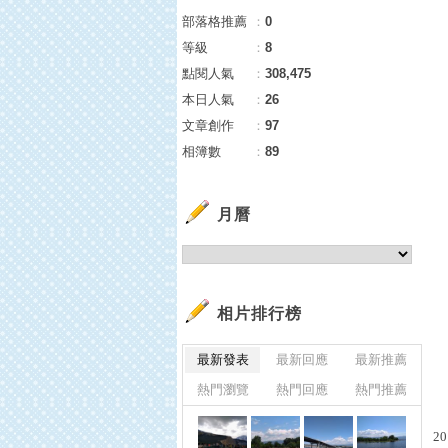
部落格推薦
：
0
等級
：
8
點閱人氣
：
308,475
本日人氣
：
26
文章創作
：
97
相簿數
：
89
月曆
相片排行榜
最新發表
最新回應
最新推薦
熱門瀏覽
熱門回應
熱門推薦
20