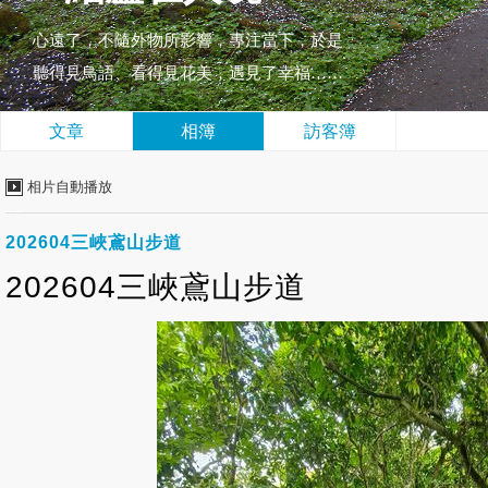
心遠了，不隨外物所影響，專注當下，於是
聽得見鳥語、看得見花美，遇見了幸福……
文章
相簿
訪客簿
相片自動播放
202604三峽鳶山步道
202604三峽鳶山步道