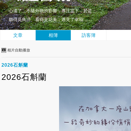
心遠了，不隨外物所影響，專注當下，於是
聽得見鳥語、看得見花美，遇見了幸福……
文章
相簿
訪客簿
相片自動播放
2026石斛蘭
2026石斛蘭