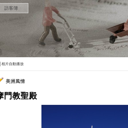
訪客簿
相片自動播放
美洲風情
摩門教聖殿