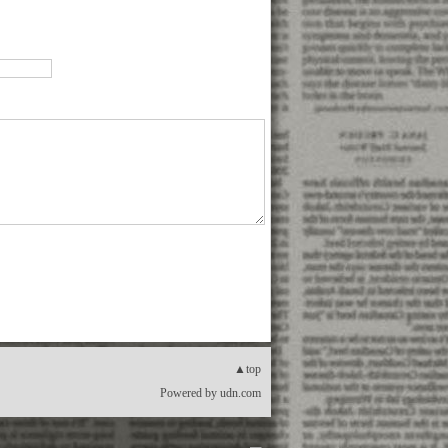
▲top
Powered by
udn.com