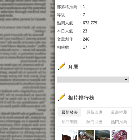
部落格推薦
：
1
等級
：
7
點閱人氣
：
672,779
本日人氣
：
23
文章創作
：
246
相簿數
：
17
月曆
相片排行榜
最新發表
最新回應
最新推薦
熱門瀏覽
熱門回應
熱門推薦