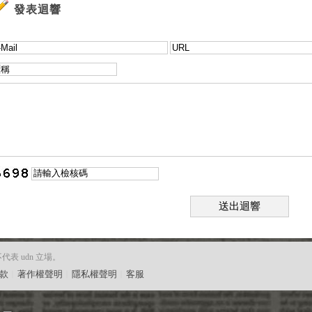
發表迴響
送出迴響
 udn 立場。
款
︱
著作權聲明
︱
隱私權聲明
︱
客服