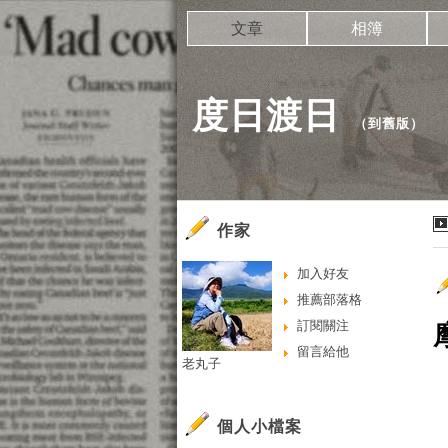
文章
相簿
度日渡日
（
到舊版
）
作家
加入好友
推薦部落格
訂閱關注
留言給他
老丸子
個人小檔案