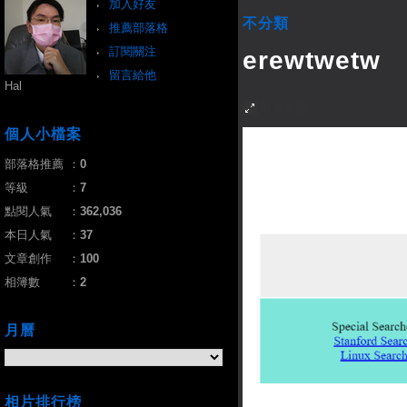
加入好友
不分類
推薦部落格
訂閱關注
erewtwetw
留言給他
Hal
觀看原圖
個人小檔案
部落格推薦
：
0
等級
：
7
點閱人氣
：
362,036
本日人氣
：
37
文章創作
：
100
相簿數
：
2
月曆
相片排行榜