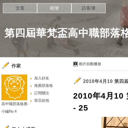
文章
相簿
訪客簿
第四屆華梵盃高中職部落
相片自動播放
作家
加入好友
2010年4月10 
推薦部落格
訂閱關注
2010年4月
留言給他
高中職部落格賽-
- 25
小編No.4