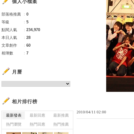
個人小檔案
部落格推薦
：
0
等級
：
5
點閱人氣
：
234,970
本日人氣
：
28
文章創作
：
60
相簿數
：
7
月曆
相片排行榜
2010
/
04
/
11
02
:
00
最新發表
最新回應
最新推薦
熱門瀏覽
熱門回應
熱門推薦