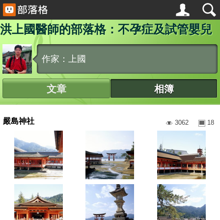
洪上國醫師的部落格：不孕症及試管嬰兒
作家：上國
文章
相簿
嚴島神社
3062
18