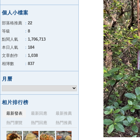
個人小檔案
部落格推薦
：
22
等級
：
8
點閱人氣
：
1,706,713
本日人氣
：
184
文章創作
：
1,038
相簿數
：
837
月曆
相片排行榜
最新發表
最新回應
最新推薦
熱門瀏覽
熱門回應
熱門推薦