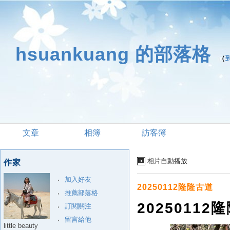
hsuankuang 的部落格
（
文章
相簿
訪客簿
相片自動播放
作家
加入好友
20250112隆隆古道
推薦部落格
20250112
訂閱關注
留言給他
little beauty