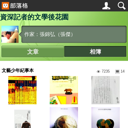
資深記者的文學後花園
作家：張錦弘（張傑）
文章
相簿
文藝少年紀事本
7235
14