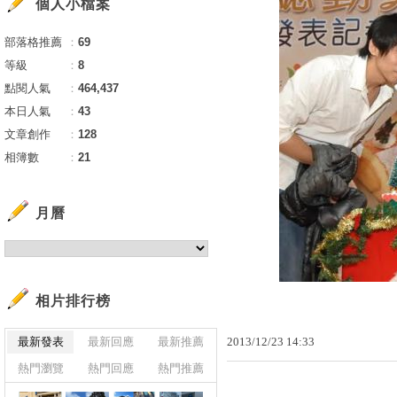
個人小檔案
部落格推薦
：
69
等級
：
8
點閱人氣
：
464,437
本日人氣
：
43
文章創作
：
128
相簿數
：
21
月曆
相片排行榜
最新發表
最新回應
最新推薦
2013
/
12
/
23
14
:
33
熱門瀏覽
熱門回應
熱門推薦