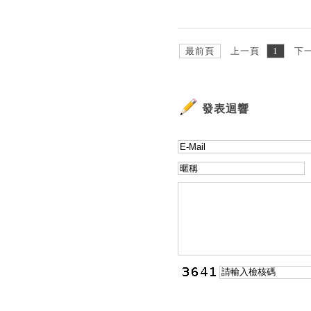
最前頁
上一頁
1
下
發表迴響