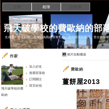
文章
相簿
訪客簿
飛天破學校的費歐納的部
生命是一次次彩排，當你以為熟練所有對白、走位與演出技巧，登台前卻被通知表
相片自動播放
作家
加入好友
費歐納
推薦部落格
訂閱關注
薑餅屋2013
留言給他
飛天破學校的費
歐納