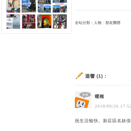
全站分類：
人物
｜
朋友團體
迴響 (1)：
暱稱
2018
/
09
/
26
17
:
5
祝生活愉快。
新莊區名錶借