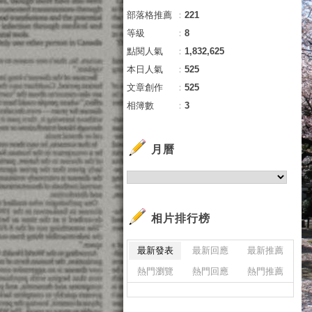
部落格推薦
：
221
等級
：
8
點閱人氣
：
1,832,625
本日人氣
：
525
文章創作
：
525
相簿數
：
3
月曆
相片排行榜
最新發表
最新回應
最新推薦
熱門瀏覽
熱門回應
熱門推薦