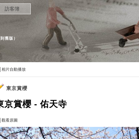
訪客簿
（
到舊版
）
相片自動播放
東京賞櫻
東京賞櫻 - 佑天寺
觀看原圖