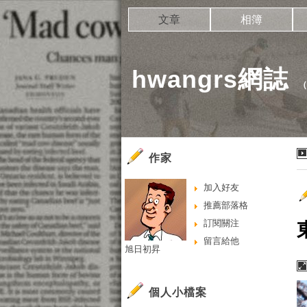
文章
相簿
hwangrs網誌
作家
加入好友
推薦部落格
訂閱關注
留言給他
旭日初昇
個人小檔案