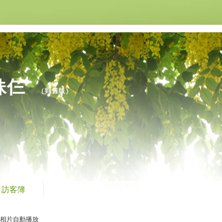
姐妹仨
（
到舊版
）
訪客簿
相片自動播放