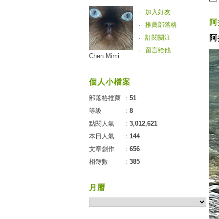
加入好友
阿
推薦部落格
訂閱關注
阿
留言給他
Chen Mimi
個人小檔案
部落格推薦
：
51
等級
：
8
點閱人氣
：
3,012,621
本日人氣
：
144
文章創作
：
656
相簿數
：
385
月曆